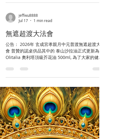
現場信眾加持賜福。參加的信眾亦可免費索取「太
乙救苦天尊平安護身符」，祈願天尊慈悲護佑，消
災解厄、護身平安、吉祥如意。 誠摯歡迎大家蒞臨
參加，共同見證殊勝的開光大典，同霑法喜、共沐
神恩，領受諸佛菩薩及神尊的加持賜福。 感恩大
jeffwu8888
Jul 17
1 min read
家！ #玄成宮 #無遮法會 #神像開光
無遮超渡大法會
公告： 2026年 玄成宮孝親月中元普渡無遮超渡大法
會 普贊的認桌供品其中的 泰山沙拉油正式更新為
Olitalia 奧利塔頂級芥花油 500ml, 為了大家的健
康，我們極力把關，感恩大家的護持，功德無量🙏