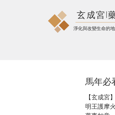
玄成宮l
​淨化與改變生命的地
馬年必
【玄成宮】
明王護摩火