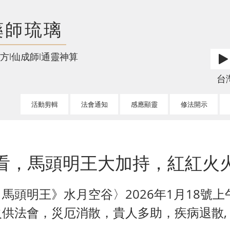
藥師琉璃
方l仙成師l通靈神算
台灣l
活動剪輯
法會通知
感應顯靈
修法開示
看，馬頭明王大加持，紅紅火
馬頭明王》水月空谷〉2026年1月18號上
供法會，災厄消散，貴人多助，疾病退散, 