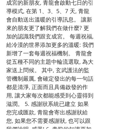
成宮的新朋友, 青龍會啟動七日的引
導模式, 在第 1、3、5、7 天, 青龍
會自動送出溫暖的引導訊息。 讓新
來的朋友更了解我們在做什麼? 更
加的認識我們跟玄成宮。 每週祝福,
給冷漠的世界添加更多的溫暖: 我們
新增了一套每週祝福機制。 青龍會
從五種不同的主題中輪流選取, 為大
家送上問候。 其中, 玄武護法的監
管機制嚴厲, 會確定發出的每一句話
都是清淨, 正面而且具備啟發的作
用, 讓大家每次都能感受到心靈得到
滋潤。 5. 感謝狀系統已建立 如果
您完成匯款, 青龍會寄出感謝狀給
您, 如果您不需要感謝狀, 也可以跟
我們說明, 感恩! 6. 青龍的知識更加
豐富了: 白虎護法的工作是每天尋找