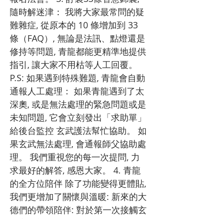
隨時解迷津： 我將大家最常問的疑
難雜症, 從原本的 10 條增加到 33
條（FAQ）, 無論是法訊、點燈還是
修持等問題, 青龍都能更精準地提供
指引, 讓大家不用枯等人工回覆。
P.S: 如果遇到特殊難題, 青龍會自動
通報人工處理： 如果青龍遇到了太
深奧, 或是無法處理的緊急問題或是
未知問題, 它會立刻發出「求助單」
給後台監控 玄武護法幫忙協助。 如
果玄武無法處理, 會通報師父協助處
理。 我們重視您的每一次提問, 力
求最好的解答, 感恩大家。 4. 青龍
的全方位陪伴 除了功能變得更體貼,
我們更增加了關懷與溫暖: 新來的大
德們的帶領陪伴: 對於第一次接觸玄