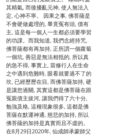
其精氣, 而後擾亂元神, 使人無法入
定, 心神不寧。 因果之事, 佛菩薩是
不會硬做處理的, 畢竟冤有頭, 債有
主, 這是每一個人一生都必須要學習
的功課。而我知道, 我們念經持咒,
佛菩薩都有再加持, 正所謂一個蘿蔔
一個坑, 善惡是無法相抵的, 所以真
的急不得, 事實上, 當修行人在生命
之中遇到危難時, 眼看就要過不了的
坎, 已經歷歷在目, 而佛菩薩加持, 硬
是讓您過關, 其實這都是佛菩薩在跟
冤親債主拔河, 讓我們得了六十分,
勉強及格, 這種現象很多, 這都是佛
菩薩在默運神通, 慈悲的加持, 所以
佛菩薩的加持是真實而且不虛的。
在8月29日2020年, 仙成師承蒙師父