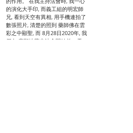
的作用。 在我主持法會時, 我一心
的演化大手印, 而義工組的明宏師
兄, 看到天空有異相, 用手機連拍了
數張照片, 清楚的照到 藥師佛在雲
彩之中顯聖, 而 8月28日2020年, 我
們在 廣願地藏寺法會開始前一天,
明元師兄跟師母也清楚的拍到了 地
藏王菩薩在雲彩之中顯聖, 這兩尊
佛菩薩的顯聖, 跟我在8月29號跟大
家講的 兩個法門是相應的, 這個就
是修行的快樂。 也是相應的自在
呀。 最後作詩一首: 無始輪迴至此
生,
千年塵垢障正定,
莫能知曉因果事,
只把業障礙佛境。
吾當時時常反省,