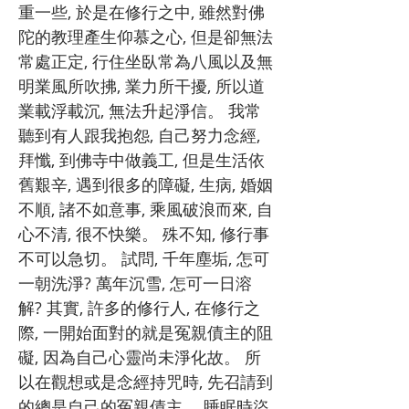
重一些, 於是在修行之中, 雖然對佛
陀的教理產生仰慕之心, 但是卻無法
常處正定, 行住坐臥常為八風以及無
明業風所吹拂, 業力所干擾, 所以道
業載浮載沉, 無法升起淨信。 我常
聽到有人跟我抱怨, 自己努力念經,
拜懺, 到佛寺中做義工, 但是生活依
舊艱辛, 遇到很多的障礙, 生病, 婚姻
不順, 諸不如意事, 乘風破浪而來, 自
心不清, 很不快樂。 殊不知, 修行事
不可以急切。 試問, 千年塵垢, 怎可
一朝洗淨? 萬年沉雪, 怎可一日溶
解? 其實, 許多的修行人, 在修行之
際, 一開始面對的就是冤親債主的阻
礙, 因為自己心靈尚未淨化故。 所
以在觀想或是念經持咒時, 先召請到
的總是自己的冤親債主。 睡眠時盜