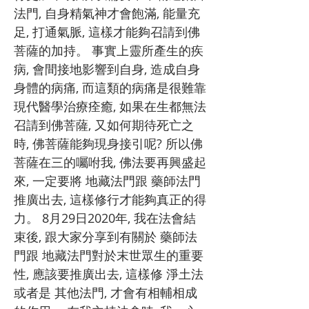
法門, 自身精氣神才會飽滿, 能量充
足, 打通氣脈, 這樣才能夠召請到佛
菩薩的加持。 事實上靈所產生的疾
病, 會間接地影響到自身, 造成自身
身體的病痛, 而這類的病痛是很難靠
現代醫學治療痊癒, 如果在生都無法
召請到佛菩薩, 又如何期待死亡之
時, 佛菩薩能夠現身接引呢? 所以佛
菩薩在三的囑咐我, 佛法要再興盛起
來, 一定要將 地藏法門跟 藥師法門
推廣出去, 這樣修行才能夠真正的得
力。 8月29日2020年, 我在法會結
束後, 跟大家分享到有關於 藥師法
門跟 地藏法門對於末世眾生的重要
性, 應該要推廣出去, 這樣修 淨土法
或者是 其他法門, 才會有相輔相成