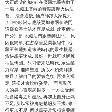
大正師父的加持, 在廣願地藏寺做了
一場 地藏王菩薩的普渡護摩火供法
會。 法會過後, 仙成師跟大家提到
了, 末法時代, 應該要加修兩個法門,
這樣修淨土法才容易成就, 此兩個法
門分別是 地藏法門跟藥師法門。 原
因很簡單, 在占察善惡業報經中, 地
藏王菩薩知道末法時代的眾生根器,
貪快想要速成, 最好一世就可以解脫
往生佛國。只可惜末法時代, 眾生業
力深厚, 能障聖道, 所以不如先拜懺,
並且了解自己的習氣之後, 再深入禪
定, 這樣才會比較妥當。 而且現代
人的身心靈疾病很多。 一方面受到
社會諸毒之所蠱惑, 再加上自身正氣
不足, 所以常被鬼魅魍魎所干擾, 修
行更加不易, 所以需要常常精進藥師