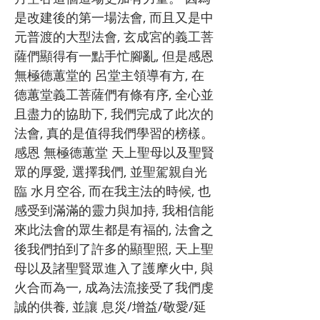
是改建後的第一場法會, 而且又是中
元普渡的大型法會, 玄成宮的義工菩
薩們顯得有一點手忙腳亂, 但是感恩
無極德蕙堂的 呂堂主領導有方, 在
德蕙堂義工菩薩們有條有序, 全心並
且盡力的協助下, 我們完成了此次的
法會, 真的是值得我們學習的榜樣。
感恩 無極德蕙堂 天上聖母以及聖賢
眾的厚愛, 選擇我們, 並聖駕親自光
臨 水月空谷, 而在我主法的時候, 也
感受到滿滿的靈力與加持, 我相信能
來此法會的眾生都是有福的, 法會之
後我們拍到了許多的顯聖照, 天上聖
母以及諸聖賢眾進入了護摩火中, 與
火合而為一, 成為法流接受了我們虔
誠的供養, 並讓 息災/增益/敬愛/延