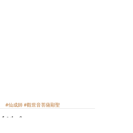
#仙成師
#觀世音菩薩顯聖