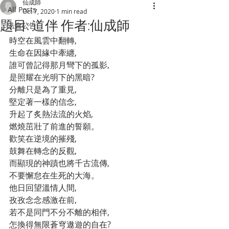
仙成師
All Posts
Oct 7, 2020
1 min read
題目: 道伴 作者:仙成師
法會公告
時空在風雲中翻轉,
生命在因緣中牽纏,
誰可曾記得那月彎下的孤影,
是照耀在光明下的黑暗?
分離只是為了重見,
堅定著一樣的信念,
升起了炙熱法流的火焰,
燃燒茁壯了前進的誓願。
歡笑在逆境的摧殘,
鼓舞在轉念的反觀,
而顯現的神蹟也將千古流傳,
不要懈怠在生死的大海。
他日回望溫情人間,
孜孜念念感激在前,
若不是同門不分不離的相伴,
怎換得無限蒼穹遨遊的自在?