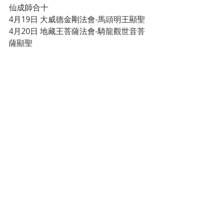
仙成師合十
4月19日 大威德金剛法會-馬頭明王顯聖
4月20日 地藏王菩薩法會-騎龍觀世音菩
薩顯聖