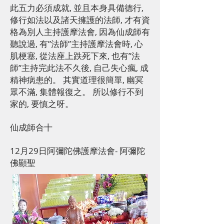
此五力必須成就, 並且本身具備德行,
修行如法以及諸天擁護的法師, 才有資
格為別人主持護摩法會, 因為仙成師有
聽說過, 有”法師”主持護摩法會時, 心
肌梗塞, 從法座上跌死下來, 也有”法
師”主持完此法不久後, 自己失心瘋, 成
精神病患的。 其實道理很簡單, 幽冥
眾不滿, 集體報復之。 所以修行不到
家的, 要慎之呀。
仙成師合十
12月29日阿彌陀佛護摩法會- 阿彌陀
佛顯聖