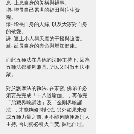
息- 止息自身的災橫與禍事。
增- 增長自己累世的福田與往生資
糧。
懷- 增長自身的人緣, 以及大家對自身
的敬愛。
誅- 遮止小人與天魔的干擾與迫害。
延- 延長自身的壽命與增加健康。
而此五種法在具德的法師主持下, 因為
五種法都能夠兼具, 所以又叫做五法相
聚。
對於護摩法的執法, 在東密, 佛弟子必
須要先完成「十八道瑜伽」，再修完
「胎藏界唸誦法」及「金剛界唸誦
法」, 才能夠修持此法, 另外如果未修
成五種力量之前, 更不能夠隨便為別人
主持, 否則勢必引火自焚, 掘地自埋。