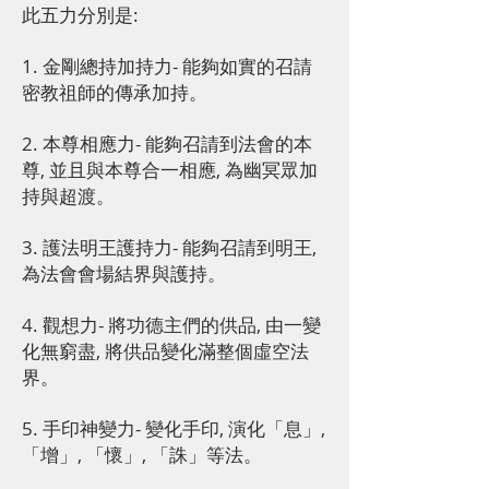
此五力分別是:
1. 金剛總持加持力- 能夠如實的召請
密教祖師的傳承加持。
2. 本尊相應力- 能夠召請到法會的本
尊, 並且與本尊合一相應, 為幽冥眾加
持與超渡。
3. 護法明王護持力- 能夠召請到明王,
為法會會場結界與護持。
4. 觀想力- 將功德主們的供品, 由一變
化無窮盡, 將供品變化滿整個虛空法
界。
5. 手印神變力- 變化手印, 演化「息」,
「增」, 「懷」, 「誅」等法。