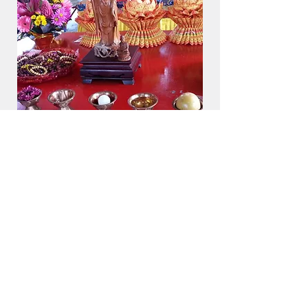
玄成宮法會秉持仙佛教化眾生的精神, 一切功
德金隨喜
問事費用, 一切隨喜
​問事預約專線:
0939220797
韓師姐