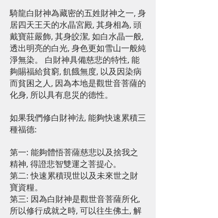
騎龍白財神為藏密的五姓財神之一, 身
居四天王天的水晶宮殿, 其身相為, 頭
戴寶莊嚴飾, 其身皎潔, 如白水晶一般,
透出明亮的白光, 身色更如雪山一般純
淨無染。 白財神具備慈悲的特性, 能
夠賜福給貧窮, 飢餓無度, 以及因染病
而貧困之人, 因為本地是觀世音菩薩的
化身, 所以具有息災的德性。
如果我們修白財神法, 能夠快速累積三
種福德:
第一: 能夠體悟菩薩慈悲以及捨我之
精神, 得證悲智雙運之菩提心。
第二: 快速累積現世以及未來世之財
寶資糧。
第三: 因為白財神是觀世音菩薩所化,
所以修行成就之時, 可以往生佛土, 解