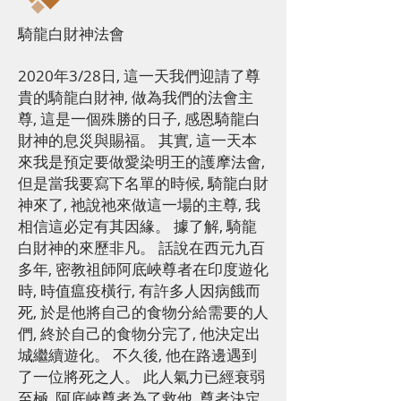
騎龍白財神法會
2020年3/28日, 這一天我們迎請了尊
貴的騎龍白財神, 做為我們的法會主
尊, 這是一個殊勝的日子, 感恩騎龍白
財神的息災與賜福。 其實, 這一天本
來我是預定要做愛染明王的護摩法會,
但是當我要寫下名單的時候, 騎龍白財
神來了, 祂說祂來做這一場的主尊, 我
相信這必定有其因緣。 據了解, 騎龍
白財神的來歷非凡。 話說在西元九百
多年, 密教祖師阿底峽尊者在印度遊化
時, 時值瘟疫橫行, 有許多人因病餓而
死, 於是他將自己的食物分給需要的人
們, 終於自己的食物分完了, 他決定出
城繼續遊化。 不久後, 他在路邊遇到
了一位將死之人。 此人氣力已經衰弱
至極, 阿底峽尊者為了救他, 尊者決定