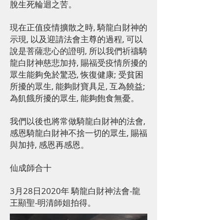
脫生死輪迴之苦。
現在正值疫情擴散之時, 騎龍白財神的
示現, 以及迎請法會主尊的過程, 可以
說是菩薩悲心的證明, 所以我們祈禱騎
龍白財神慈悲加持, 賜福受疫情所擾的
眾生能夠免於驚恐, 恢復健康; 受貧困
所擾的眾生, 能夠財寶具足, 互為饒益;
為飢餓所擾的眾生, 能夠飽食無憂。
我們以後也將常做騎龍白財神的法會,
感恩騎龍白財神不捨一切的眾生, 賜福
與加持, 感恩再感恩。
仙成師合十
3月28日2020年 騎龍白財神法會-龍
王顯聖-明清師姐拍得。