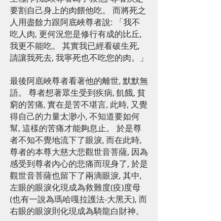
要割自己身上的肉餵他吃。 而將死之
人用盡餘力跟阿底峽尊者說: 「我不
吃人肉, 更何況您是修行有成的比丘,
我更不能吃。 其實我已經看破生死,
請讓我死去, 我寧死也不吃您的肉。」
最後阿底峽尊者看著他的離世, 默默無
語。 尊者想著眾生受到疾病, 飢餓, 貧
窮的苦痛, 實在是苦不堪言, 此時, 又覺
得自己的力量太渺小, 不知道要如何
幫, 這樣的苦痛才能夠息止。 於是尊
者不知不覺地流下了眼淚, 而在此時,
尊者的本尊大慈大悲觀世音菩薩, 因為
感受到尊者內心的悲痛而現身了, 於是
觀世音菩薩也留下了兩滴眼淚, 其中,
左眼的眼淚化現成為救難度(疫)度母
(也有一說為瑪哈嘎拉護法-大黑天), 而
右眼的眼淚則化現成為騎龍白財神。