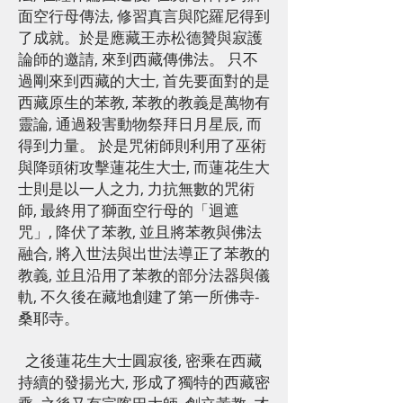
面空行母傳法, 修習真言與陀羅尼得到
了成就。於是應藏王赤松德贊與寂護
論師的邀請, 來到西藏傳佛法。 只不
過剛來到西藏的大士, 首先要面對的是
西藏原生的苯教, 苯教的教義是萬物有
靈論, 通過殺害動物祭拜日月星辰, 而
得到力量。 於是咒術師則利用了巫術
與降頭術攻擊蓮花生大士, 而蓮花生大
士則是以一人之力, 力抗無數的咒術
師, 最終用了獅面空行母的「迴遮
咒」, 降伏了苯教, 並且將苯教與佛法
融合, 將入世法與出世法導正了苯教的
教義, 並且沿用了苯教的部分法器與儀
軌, 不久後在藏地創建了第一所佛寺-
桑耶寺。
之後蓮花生大士圓寂後, 密乘在西藏
持續的發揚光大, 形成了獨特的西藏密