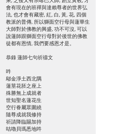
乘, 之後又有宗喀巴大師, 創立黃教, 才
會有現在的班禪與達賴尊者的世界弘
法, 也才會有藏密, 紅, 白, 黃, 花, 四個
教派的普傳, 所以獅面空行母與蓮華生
大師對於佛教的興盛, 功不可沒, 可以
說蓮師跟獅面空行母對於後世的佛教
徒都有恩情, 我們要感恩才是。
恭錄 蓮師七句祈禱文
吽
鄔金淨土西北隅
蓮莖花胚之座上
殊勝無上成就者
世知聖名蓮花生
空行眷屬眾圍繞
隨尊成就我修持
祈請降臨賜加持
咕嚕貝瑪悉地吽