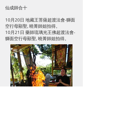
仙成師合十
10月20日 地藏王菩薩超渡法會-獅面
空行母顯聖, 曉菁師姐拍得。
10月21日 藥師琉璃光王佛超渡法會-
獅面空行母顯聖, 曉菁師姐拍得。