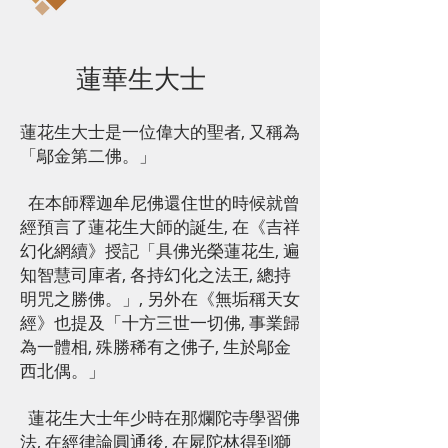
蓮華生大士
蓮花生大士是一位偉大的聖者, 又稱為
「鄔金第二佛。」
在本師釋迦牟尼佛還住世的時候就曾
經預言了蓮花生大師的誕生, 在《吉祥
幻化網續》授記「具佛光榮蓮花生, 遍
知智慧司庫者, 各持幻化之法王, 總持
明咒之勝佛。」, 另外在《無垢稱天女
經》也提及「十方三世一切佛, 事業歸
為一體相, 殊勝稀有之佛子, 生於鄔金
西北偶。」
蓮花生大士年少時在那爛陀寺學習佛
法, 在經律論圓通後, 在屍陀林得到獅