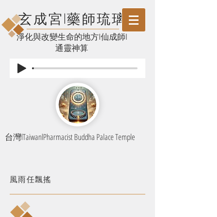
玄成宮l藥師琉璃
​淨化與改變生命的地方l仙成師l
通靈神算
台灣lTaiwanlPharmacist Buddha Palace Temple
風雨任飄搖