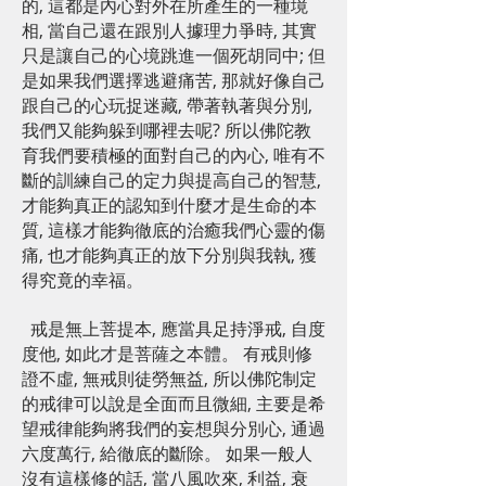
的, 這都是內心對外在所產生的一種境
相, 當自己還在跟別人據理力爭時, 其實
只是讓自己的心境跳進一個死胡同中; 但
是如果我們選擇逃避痛苦, 那就好像自己
跟自己的心玩捉迷藏, 帶著執著與分別,
我們又能夠躲到哪裡去呢? 所以佛陀教
育我們要積極的面對自己的內心, 唯有不
斷的訓練自己的定力與提高自己的智慧,
才能夠真正的認知到什麼才是生命的本
質, 這樣才能夠徹底的治癒我們心靈的傷
痛, 也才能夠真正的放下分別與我執, 獲
得究竟的幸福。
戒是無上菩提本, 應當具足持淨戒, 自度
度他, 如此才是菩薩之本體。 有戒則修
證不虛, 無戒則徒勞無益, 所以佛陀制定
的戒律可以說是全面而且微細, 主要是希
望戒律能夠將我們的妄想與分別心, 通過
六度萬行, 給徹底的斷除。 如果一般人
沒有這樣修的話, 當八風吹來, 利益, 衰