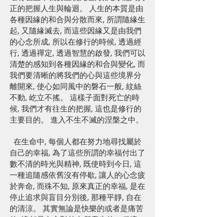
正的把握人生與輪迴。 人生的本質是由
各種因緣的和合與分散而來, 所謂隨緣生
起, 又隨緣滅去, 而這些因緣又是由我們
的心念所成, 所以在修行的時候, 透過經
行, 透過禪定, 透過智慧的啟發, 我們可以
清楚的感知到各種因緣的和合與變化, 而
我們要清晰的將我們的心與這些境界分
離開來, 使心如同風中的磐石一般, 紋絲
不動, 屹立不搖。 這樣子面對死亡的時
候, 我們才有往生的把握, 這也是修行的
主要目的。 進入不生不滅的涅槃之中。
在生命中, 每個人都在努力地尋找屬於
自己的幸福, 為了這些所謂的幸福付出了
數不清的時光與精神, 既使時到今日, 這
一種追隨感依舊沒有停歇, 讓人的心念疲
於奔命, 而殊不知, 原來真正的幸福, 是在
停止追求與盲目分別後, 那種平靜, 自在
的清涼。 其實無論是快樂的或者是痛苦