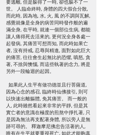
要逃離, 但是躲得了一時, 卻也躲不了一
世。 人臨命終時, 身體的四大假合分散,
而此時, 因為地, 水, 火, 風 的不調與瓦解,
感覺就像是全身的病苦同時發作般的遍
滿全身, 在平時, 就連一個部位生病, 都能
讓人痛得死去活來的, 更何況全身各處一
起發病, 其痛苦可想而知, 而此時如果亡
者, 沒有持戒, 忍辱與精進, 面對如此巨大
的痛苦, 往往會生起無比的恐懼, 嗔怒, 貪
著, 不捨與懊惱, 而這些執著的念力, 將是
另外一段輪迴的起因。
如果此人生平有做功德並且行菩薩道,
因為心念的感召, 臨終時仙佛接引, 則可
以快速出離軀體, 免其痛苦。 而一般的
人, 此時雖然看起來非常的平靜, 但是其
實亡者的意識在極度的煎熬中掙扎著, 只
是因為無法再支配著身體, 所以旁人是無
跡可尋的。 釋迦摩尼佛忠告活著的人,
唯有在生平就要重視死亡, 如此才能夠真