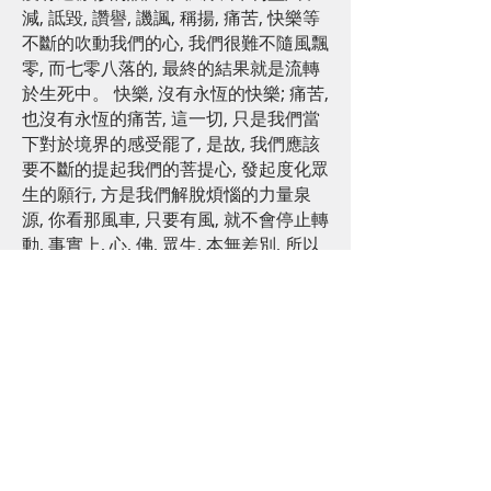
減, 詆毀, 讚譽, 譏諷, 稱揚, 痛苦, 快樂等
不斷的吹動我們的心, 我們很難不隨風飄
零, 而七零八落的, 最終的結果就是流轉
於生死中。 快樂, 沒有永恆的快樂; 痛苦,
也沒有永恆的痛苦, 這一切, 只是我們當
下對於境界的感受罷了, 是故, 我們應該
要不斷的提起我們的菩提心, 發起度化眾
生的願行, 方是我們解脫煩惱的力量泉
源, 你看那風車, 只要有風, 就不會停止轉
動, 事實上, 心, 佛, 眾生, 本無差別, 所以
在各種的困難的環境之下, 修行求道的菩
提行, 會賦予人們更寬廣的胸懷, 因為它
能夠吸收阻力, 轉化為能量, 正面的面對
各種境界相, 不逃避, 不退縮, 不停的訓練
自己, 直到真正的八風不動, 風雨無礙, 才
可能有一天成為大樹一般, 為眾生遮風避
雨, 無怨無悔。風雨任飄搖。
最後作一首新詩