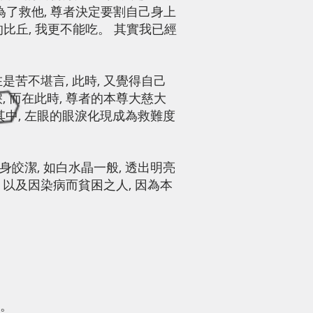
為了救他, 尊者決定要割自己身上
比丘, 我更不能吃。 其實我已經
是苦不堪言, 此時, 又覺得自己
 而在此時, 尊者的本尊大慈大
其中, 左眼的眼淚化現成為救難度
身皎潔, 如白水晶一般, 透出明亮
 以及因染病而貧困之人, 因為本
苦。