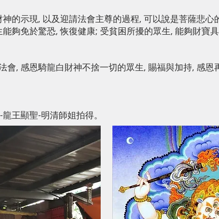
財神的示現, 以及迎請法會主尊的過程, 可以說是菩薩悲心
能夠免於驚恐, 恢復健康; 受貧困所擾的眾生, 能夠財寶具
會, 感恩騎龍白財神不捨一切的眾生, 賜福與加持, 感恩
會-龍王顯聖-明清師姐拍得。