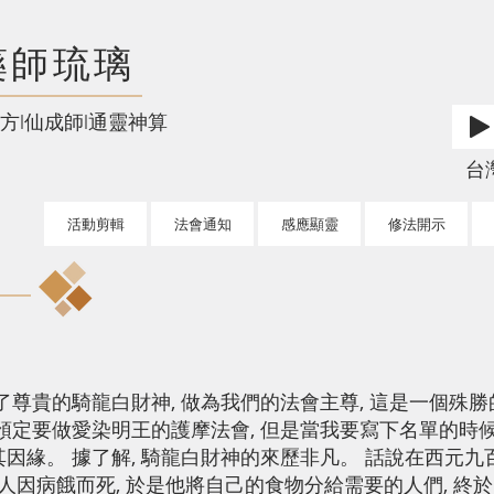
藥師琉璃
方l仙成師l通靈神算
台灣l
活動剪輯
法會通知
感應顯靈
修法開示
們迎請了尊貴的騎龍白財神, 做為我們的法會主尊, 這是一個殊
是預定要做愛染明王的護摩法會, 但是當我要寫下名單的時候,
其因緣。 據了解, 騎龍白財神的來歷非凡。 話說在西元九
多人因病餓而死, 於是他將自己的食物分給需要的人們, 終