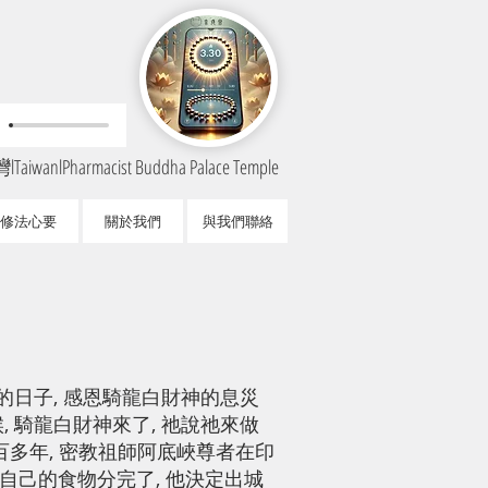
TaiwanlPharmacist Buddha Palace Temple
修法心要
關於我們
與我們聯絡
勝的日子, 感恩騎龍白財神的息災
 騎龍白財神來了, 祂說祂來做
百多年, 密教祖師阿底峽尊者在印
於自己的食物分完了, 他決定出城