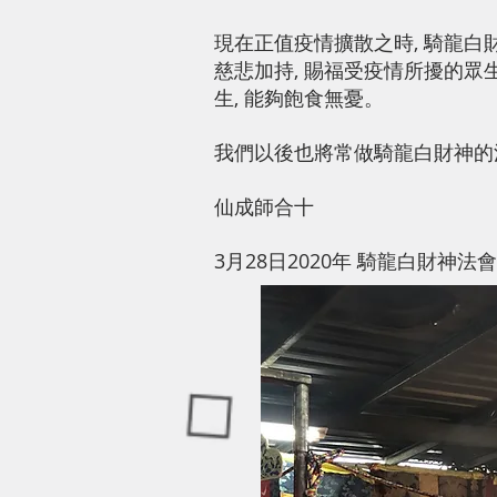
現在正值疫情擴散之時, 騎龍白
慈悲加持, 賜福受疫情所擾的眾生
生, 能夠飽食無憂。
我們以後也將常做騎龍白財神的法
仙成師合十
3月28日2020年 騎龍白財神法