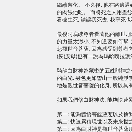
繼續遊化。 不久後, 他在路邊
的肉餵他吃。 而將死之人用盡餘
看破生死, 請讓我死去, 我寧死
最後阿底峽尊者看著他的離世, 默
的力量太渺小, 不知道要如何幫
悲觀世音菩薩, 因為感受到尊者
(疫)度母(也有一說為瑪哈嘎拉護
騎龍白財神為藏密的五姓財神之一,
的白光, 身色更如雪山一般純淨無
地是觀世音菩薩的化身, 所以具
如果我們修白財神法, 能夠快速
第一: 能夠體悟菩薩慈悲以及捨
第二: 快速累積現世以及未來世
第三: 因為白財神是觀世音菩薩所