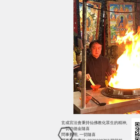
玄成宮法會秉持仙佛教化眾生的精神,
一切功德金隨喜
問事費用, 一切隨喜