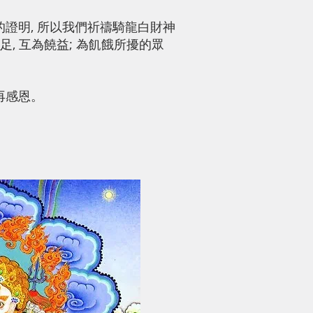
的證明, 所以我們祈禱騎龍白財神
足, 互為饒益; 為飢餓所擾的眾
再感恩。