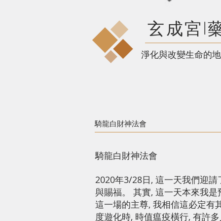
玄成宮l
​淨化與改變生命的地
騎龍白財神法會
騎龍白財神法會
2020年3/28日, 這一天我
與賜福。 其實, 這一天本來我
這一場的主尊, 我相信這必定有
度遊化時, 時值瘟疫橫行, 有許