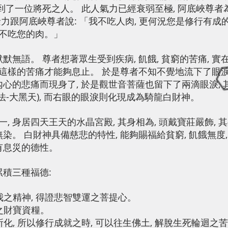
遇到了一位將死之人。 此人氣力已經衰弱至極, 阿底峽尊者
力跟阿底峽尊者說: 「我不吃人肉, 更何況您是修行有成的
也不吃您的肉。」
默無語。 尊者想著眾生受到疾病, 飢餓, 貧窮的苦痛, 實在
, 這樣的苦痛才能夠息止。 於是尊者不知不覺地流下了眼淚,
內心的悲痛而現身了, 於是觀世音菩薩也留下了兩滴眼淚, 
法-大黑天), 而右眼的眼淚則化現成為騎龍白財神。
 身居四天王天的水晶宮殿, 其身相為, 頭戴寶莊嚴飾, 其
染。 白財神具備慈悲的特性, 能夠賜福給貧窮, 飢餓無度,
有息災的德性。
累積三種福德:
我之精神, 得證悲智雙運之菩提心。
之財寶資糧。
化, 所以修行成就之時, 可以往生佛土, 解脫生死輪迴之