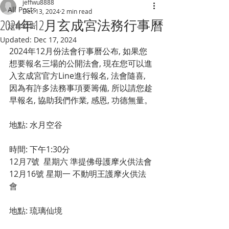
jeffwu8888
All Posts
Dec 13, 2024
2 min read
2024年12月玄成宮法務行事曆
法會公告
Updated:
Dec 17, 2024
2024年12月份法會行事曆公布, 如果您
想要報名三場的公開法會, 現在您可以進
入玄成宮官方Line進行報名, 法會隨喜, 
因為有許多法務事項要籌備, 所以請您趁
早報名, 協助我們作業, 感恩, 功德無量。
地點: 水月空谷 
時間: 下午1:30分 
12月7號  星期六 準提佛母護摩火供法會 
12月16號 星期一 不動明王護摩火供法
會 
地點: 琉璃仙境 