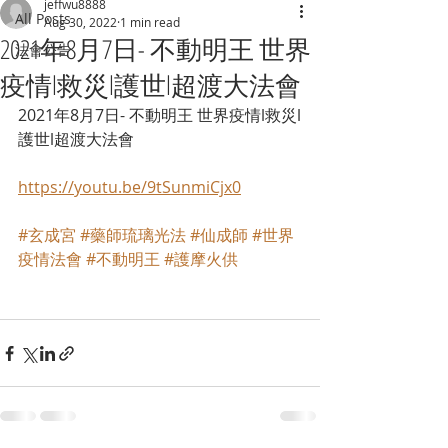
jeffwu8888
All Posts
Aug 30, 2022
1 min read
2021年8月7日- 不動明王 世界
法會公告
疫情l救災l護世l超渡大法會
2021年8月7日- 不動明王 世界疫情l救災l
護世l超渡大法會
https://youtu.be/9tSunmiCjx0
#玄成宮
#藥師琉璃光法
#仙成師
#世界
疫情法會
#不動明王
#護摩火供