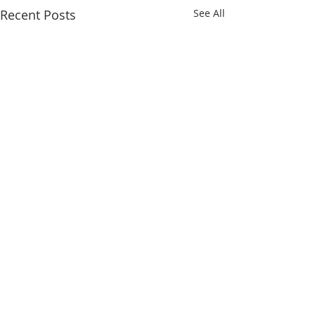
Recent Posts
See All
無遮超渡大法會
公告： 2026年 玄成宮孝親月
中元普渡無遮超渡大法會 普贊
Comments