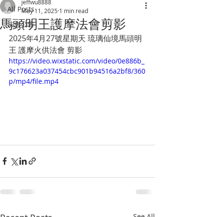
jeffwu8888
All Posts
May 11, 2025
1 min read
馬頭明王護摩法會剪影
法會公告
2025年4月27號星期天 琉璃仙境馬頭明
王 護摩火供法會 剪影
https://video.wixstatic.com/video/0e886b_
9c176623a037454cbc901b94516a2bf8/360
p/mp4/file.mp4
See All