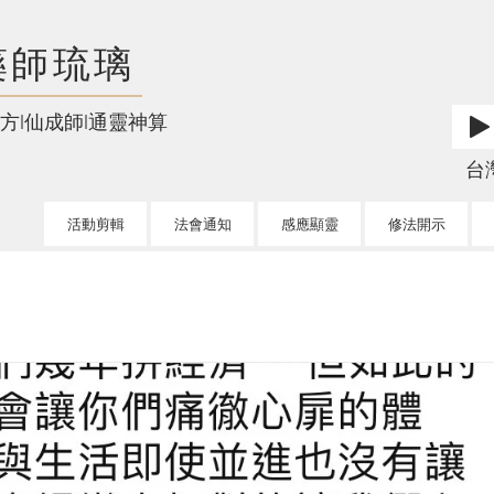
藥師琉璃
方l仙成師l通靈神算
台灣l
活動剪輯
法會通知
感應顯靈
修法開示