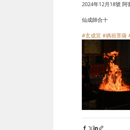
2024年12月18號
仙成師合十
#玄成宮
#媽祖菩薩