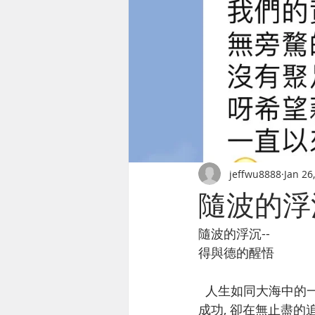
jeffwu8888
Jan 26
隨波的浮
隨波的浮沉--
得與德的醒悟
  人生如同大海中的一葉孤舟, 隨著浪潮起伏漂泊。許多人用盡心力不致翻覆, 渴望駛向所謂的
成功, 卻在無止盡的