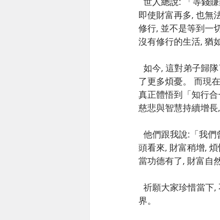
  世人總說: 「等錢賺夠了, 我再來修行。」; 「等我老了, 我再來念佛。」但現實是, 沒有修行, 
即使財富再多, 也無
修行, 並不是等到一
沒有修行的生活, 猶
  如今, 這對弟子歸隊了。 他們發現, 拼經濟的這幾年, 並沒有為他們帶來真正的穩定, 反而徒增
了更多煩憂。 而現在
真正體悟到「知行合一
慈悲與智慧持續增長
  他們跟我說:「我們曾天真地以為, 放下修行, 全心拼搏, 才會讓我們生活的更好更安定。 但回
頭看來, 財富稍增, 
當功德有了, 財富自
  祈願大家珍惜當下, 不讓歲月蹉跎。 修行與生活並進, 才能真正獲得世間與出世間的圓滿境
界。