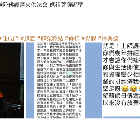
 阿彌陀佛護摩火供法會-媽祖菩薩顯聖
#仙成師
#超渡
#解冤釋結
#修行
#覺醒
#得與德