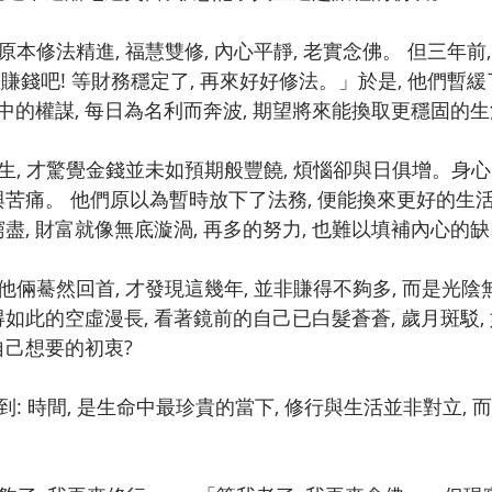
賺錢吧! 等財務穩定了, 再來好好修法。」於是, 他們暫緩
中的權謀, 每日為名利而奔波, 期望將來能換取更穩固的
與苦痛。 他們原以為暫時放下了法務, 便能換來更好的生活
窮盡, 財富就像無底漩渦, 再多的努力, 也難以填補內心的
得如此的空虛漫長, 看著鏡前的自己已白髮蒼蒼, 歲月斑駁,
自己想要的初衷?