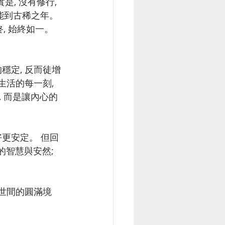
能到古稀之年。 
, 始終如一。 
生活的每一刻, 
, 而是讓內心的
的智慧與安然; 