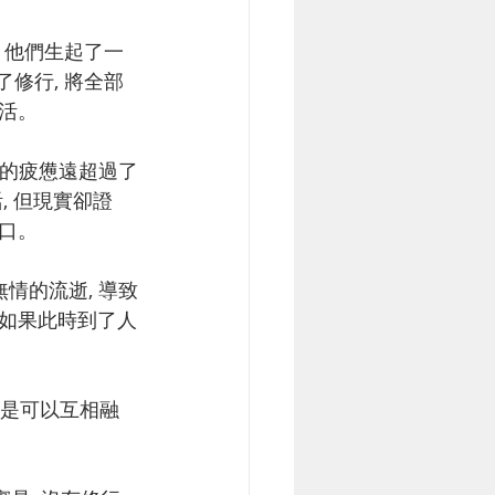
了修行, 將全部
生活。
, 但現實卻證
缺口。
 如果此時到了人