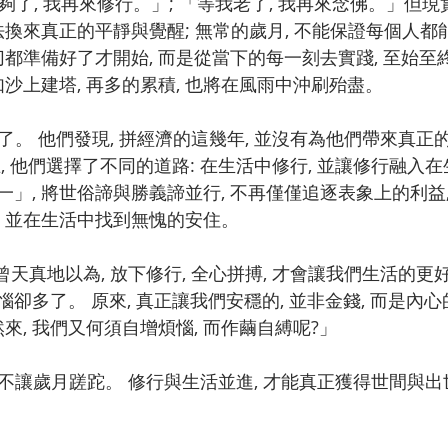
法換來真正的平靜與覺醒; 無常的歲月, 不能保證每個人都
切都準備好了才開始, 而是從當下的每一刻去實踐, 至始至終
如沙上建塔, 再多的累積, 也將在風雨中沖刷殆盡。
, 他們選擇了不同的道路: 在生活中修行, 並讓修行融入在
」, 將世俗諦與勝義諦並行, 不再僅僅追逐表象上的利益
, 並在生活中找到無愧的安住。
煩惱卻多了。 原來, 真正讓我們安穩的, 並非金錢, 而是內心
然來, 我們又何須自增煩惱, 而作繭自縛呢?」