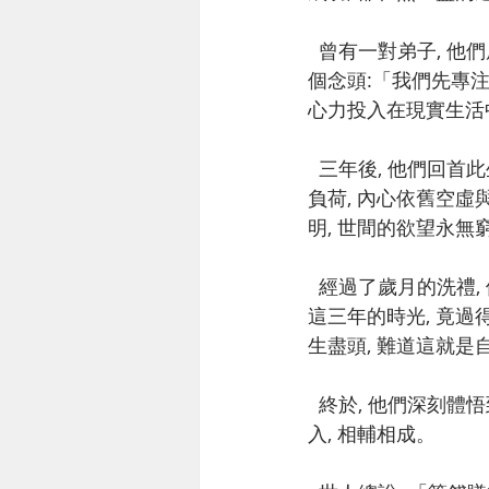
  曾有一對弟子, 他們原本修法精進, 福慧雙修, 內心平靜, 老實念佛。 但三年前, 他們生起了一
個念頭:「我們先專注
心力投入在現實生活
  三年後, 他們回首此生, 才驚覺金錢並未如預期般豐饒, 煩惱卻與日俱增。身心的疲憊遠超過了
負荷, 內心依舊空虛
明, 世間的欲望永無
  經過了歲月的洗禮, 他倆驀然回首, 才發現這幾年, 並非賺得不夠多, 而是光陰無情的流逝, 導致
這三年的時光, 竟過
生盡頭, 難道這就是
  終於, 他們深刻體悟到: 時間, 是生命中最珍貴的當下, 修行與生活並非對立, 而是可以互相融
入, 相輔相成。