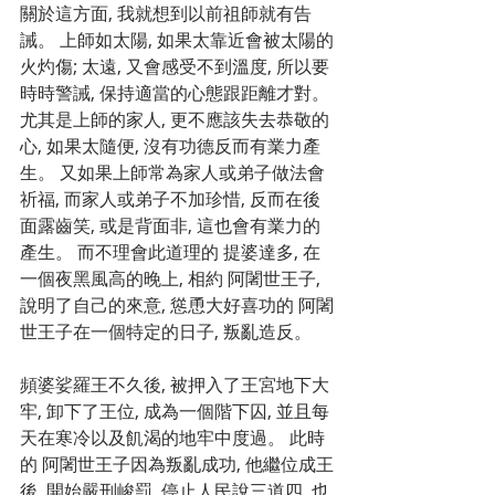
關於這方面, 我就想到以前祖師就有告
誡。 上師如太陽, 如果太靠近會被太陽的
火灼傷; 太遠, 又會感受不到溫度, 所以要
時時警誡, 保持適當的心態跟距離才對。 
尤其是上師的家人, 更不應該失去恭敬的
心, 如果太隨便, 沒有功德反而有業力產
生。 又如果上師常為家人或弟子做法會
祈福, 而家人或弟子不加珍惜, 反而在後
面露齒笑, 或是背面非, 這也會有業力的
產生。 而不理會此道理的 提婆達多, 在
一個夜黑風高的晚上, 相約 阿闍世王子, 
說明了自己的來意, 慫恿大好喜功的 阿闍
世王子在一個特定的日子, 叛亂造反。
頻婆娑羅王不久後, 被押入了王宮地下大
牢, 卸下了王位, 成為一個階下囚, 並且每
天在寒冷以及飢渴的地牢中度過。 此時
的 阿闍世王子因為叛亂成功, 他繼位成王
後, 開始嚴刑峻罰, 停止人民說三道四, 也