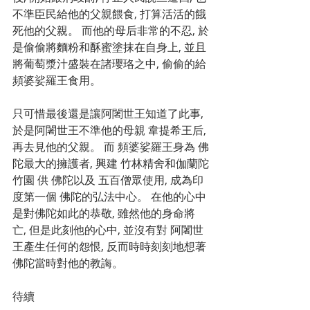
不準臣民給他的父親餵食, 打算活活的餓
死他的父親。 而他的母后非常的不忍, 於
是偷偷將麵粉和酥蜜塗抹在自身上, 並且
將葡萄漿汁盛裝在諸瓔珞之中, 偷偷的給 
頻婆娑羅王食用。
只可惜最後還是讓阿闍世王知道了此事, 
於是阿闍世王不準他的母親 韋提希王后, 
再去見他的父親。 而 頻婆娑羅王身為 佛
陀最大的擁護者, 興建 竹林精舍和伽蘭陀
竹園 供 佛陀以及 五百僧眾使用, 成為印
度第一個 佛陀的弘法中心。 在他的心中 
是對佛陀如此的恭敬, 雖然他的身命將
亡, 但是此刻他的心中, 並沒有對 阿闍世
王產生任何的怨恨, 反而時時刻刻地想著
佛陀當時對他的教誨。 
待續