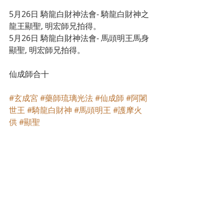
5月26日 騎龍白財神法會- 騎龍白財神之
龍王顯聖, 明宏師兄拍得。
5月26日 騎龍白財神法會- 馬頭明王馬身
顯聖, 明宏師兄拍得。
仙成師合十
#玄成宮
#藥師琉璃光法
#仙成師
#阿闍
世王
#騎龍白財神
#馬頭明王
#護摩火
供
#顯聖