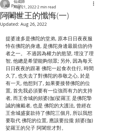
仙成師
All Posts
Aug 21, 2022
2 min read
阿闍世王的懺悔(一)
法會公告
Updated:
Aug 26, 2022
提婆達多是佛陀的堂弟, 原本日日夜夜服
恃在佛陀的身邊, 是佛陀身邊最親信的侍
者之一。 不過因為權力的慾望, 埋沒了理
智, 他總是希望能夠領眾; 另外, 因為每天
日日夜夜的跟著 佛陀一起食衣住行, 時間
久了, 也失去了對佛陀的恭敬之心, 於是
有一天, 他想到了, 如果要接替佛陀的位
置, 首先我必須要有一位強而有力的支持
者, 而王舍城的頻婆(伽)娑羅王 是佛陀摯
誠的擁戴者, 也是 佛陀的大護法, 曾經在
王舍城盛宴款待了佛陀三個月, 所以我想
要取代 佛陀的位置, 應該要拉攏 頻婆(伽)
娑羅王的兒子 阿闍世才對。