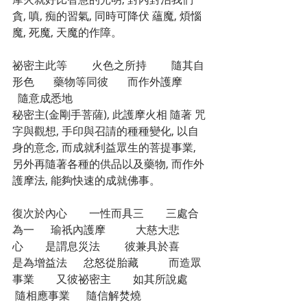
貪, 嗔, 痴的習氣, 同時可降伏 蘊魔, 煩惱
魔, 死魔, 天魔的作障。
祕密主此等　　 火色之所持　 　隨其自
形色　   藥物等同彼　   而作外護摩　　 
  隨意成悉地　   
秘密主(金剛手菩薩), 此護摩火相 隨著 咒
字與觀想, 手印與召請的種種變化, 以自
身的意念, 而成就利益眾生的菩提事業, 
另外再隨著各種的供品以及藥物, 而作外
護摩法, 能夠快速的成就佛事。 
復次於內心　　一性而具三　    三處合
為一　  瑜祇內護摩　 　  大慈大悲
心　　是謂息災法　 　彼兼具於喜　　
是為增益法　  忿怒從胎藏　　   而造眾
事業　    又彼祕密主　　如其所說處　   
 隨相應事業　  隨信解焚燒