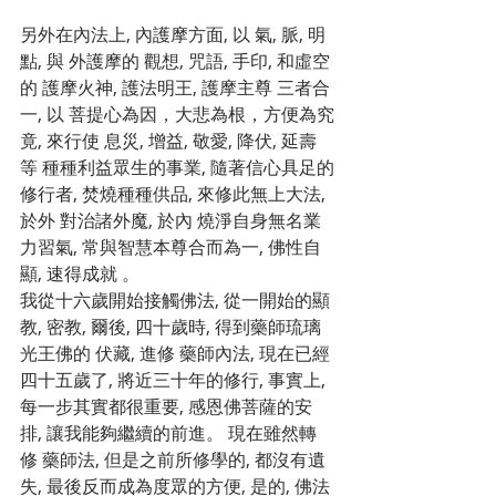
另外在內法上, 內護摩方面, 以 氣, 脈, 明
點, 與 外護摩的 觀想, 咒語, 手印, 和虛空
的 護摩火神, 護法明王, 護摩主尊 三者合
一, 以 菩提心為因，大悲為根，方便為究
竟, 來行使 息災, 增益, 敬愛, 降伏, 延壽
等 種種利益眾生的事業, 隨著信心具足的
修行者, 焚燒種種供品, 來修此無上大法, 
於外 對治諸外魔, 於內 燒淨自身無名業
力習氣, 常與智慧本尊合而為一, 佛性自
顯, 速得成就 。
我從十六歲開始接觸佛法, 從一開始的顯
教, 密教, 爾後, 四十歲時, 得到藥師琉璃
光王佛的 伏藏, 進修 藥師內法, 現在已經
四十五歲了, 將近三十年的修行, 事實上, 
每一步其實都很重要, 感恩佛菩薩的安
排, 讓我能夠繼續的前進。 現在雖然轉
修 藥師法, 但是之前所修學的, 都沒有遺
失, 最後反而成為度眾的方便, 是的, 佛法