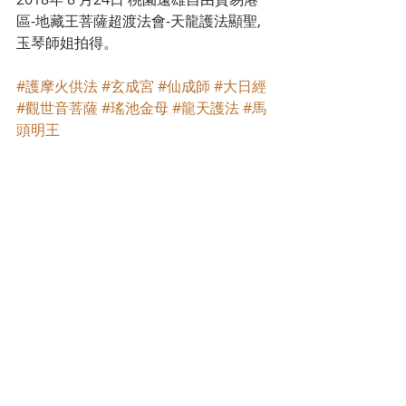
區-地藏王菩薩超渡法會-天龍護法顯聖, 
玉琴師姐拍得。
#護摩火供法
#玄成宮
#仙成師
#大日經
#觀世音菩薩
#瑤池金母
#龍天護法
#馬
頭明王