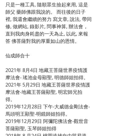
只是一種工具, 隨順眾生撿起來用, 這是
師父 藥師佛跟我說的。 而往後的日子
裡, 我還會繼續的努力 寫文章, 說法, 帶同
修, 做網站, 錄影片, 問事神算, 辦法會， 
直到我肉身耗盡的一天為止, 以此, 來報
答 佛菩薩對我的厚重如山的恩情。
仙成師合十
2021年 8月4日 地藏王菩薩世界疫情護
摩法會- 瑤池金母顯聖, 明德師姐拍得。
2021年 5月29日 地藏王菩薩世界疫情護
摩法會-地藏王菩薩顯聖, 明宏師兄拍
得。
2019年12月28日 下午-大威德金剛法會-
馬頭明王顯聖-明鏡師姐拍得。
2019年12月29日 阿彌陀佛法會-觀世音
菩薩顯聖, 玉琴師姐拍得
2018年 8 月24日 桃園遠雄自由貿易港