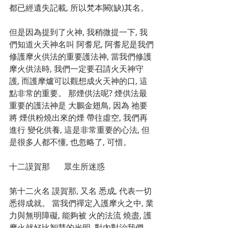
都已經遺失記載, 所以梵本闕(缺)其名。
但是因為提到了火神, 我稍微提一下, 我
們知道火天神名叫 阿耆尼, 阿耆尼是我們
修護摩火供法的重要護法神, 當我們修護
摩火供法時, 我們一定要召請火天神守
護, 而護摩爐可以觀想成火天神的口, 這
點非常的重要。 那煙供法呢? 煙供法最
重要的護法神是 大鵬金翅鳥, 因為 祂要
將 煙供粉燒出來的煙 帶往虛空, 我們再
進行 變化供養, 這是非常重要的心法, 但
是很多人都不懂, 也忽略了, 可惜。 
十二謨賀那　   眾生所迷惑　 
第十二火名 謨賀那, 又名 悉成, 代表一切
悉得成就。 當我們禪定入護摩火之中, 業
力與無明障礙, 能夠被 火的法流 燒盡, 護
摩火就好比智慧的光明, 對內對治我們 