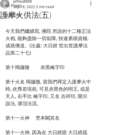
jeffwu8888
All Posts
Sep 18, 2022
3 min read
護摩火供法(五)
法會公告
今天我們繼續寫, 佛陀 所說的十二種正法
火相, 能夠盡除一切垢障, 快速累積資糧, 
成就佛道。(出處: 大日經 世出世護摩法
品第二十七)
第十羯攞微　　 赤黑唵字印　 
第十火名 羯攞微, 當我們禪定入護摩火中
時, 此尊若現前, 可見赤黑色的明王, 或是
天人, 右手比 唵字印, 又名 吉祥印, 開示
說法, 灌頂法流。
第十一火神     梵本闕其名
第十一火神, 因為在 大日經跟 大日經疏