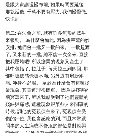
是跟大家講慢慢布壇, 如果時間要延後, 
那就延後, 千萬不要有壓力, 我們慢慢做, 
快快到。
第二: 在法會之前, 就有許多無形的眾生
來報到。 為什麼會如此, 因為佛菩薩的妙
安排, 祂們會一批又一批的來。 一批超渡
了, 又來新的一批, 總不能一次全來, 直接
把我壓垮吧! 所以擔業的現象又產生了, 
其中包括了, 拉肚子, 每天拉三到四回; 肺
部呼吸總感覺吸不滿; 另外還有肩膀疼
痛, 渾身不舒服。 至於為什麼會有這種擔
業現象, 其實道理很簡單。 因為被殘害的
幽冥眾來了, 所以我感受到了祂們靈體的
殘缺與痛感, 這種現象跟某些人來問事的
時候, 調他的冤親債主來了, 冤親債主受
傷的部位, 我也會感應的到, 而且常常跟
問事的人生病或不舒服的部位是對應與
吻合的。 另外還有一部分的幽冥眾會被