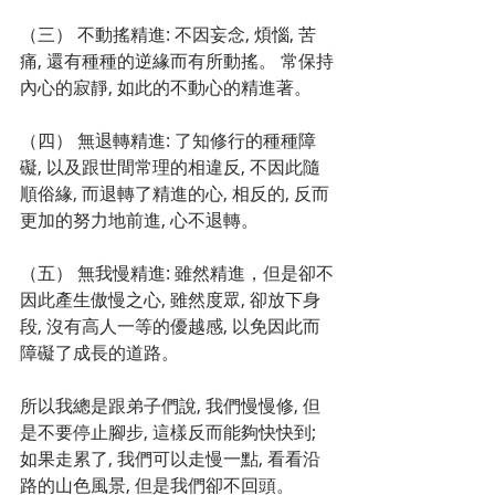
（三） 不動搖精進: 不因妄念, 煩惱, 苦
痛, 還有種種的逆緣而有所動搖。 常保持
內心的寂靜, 如此的不動心的精進著。
（四） 無退轉精進: 了知修行的種種障
礙, 以及跟世間常理的相違反, 不因此隨
順俗緣, 而退轉了精進的心, 相反的, 反而
更加的努力地前進, 心不退轉。
（五） 無我慢精進: 雖然精進，但是卻不
因此產生傲慢之心, 雖然度眾, 卻放下身
段, 沒有高人一等的優越感, 以免因此而
障礙了成長的道路。
所以我總是跟弟子們說, 我們慢慢修, 但
是不要停止腳步, 這樣反而能夠快快到; 
如果走累了, 我們可以走慢一點, 看看沿
路的山色風景, 但是我們卻不回頭。 