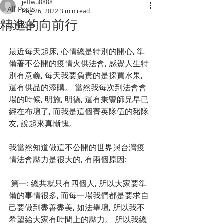
jeffwu8888
All Posts
Aug 26, 2022
3 min read
精進的向前行
法會公告
最近每天起床, 心情總是特別的開心, 準
備著不公開的疫情火供法會, 感覺人生特
別有意義, 每天我要負責的是採買水果, 
還有供品的添購。 當然我每次到法會會
場的時候, 明施, 明德, 還有秉豐師兄早已
經在布壇了, 而我是這個菁英隊伍的豬隊
友, 說起來真慚愧。
我當然知道做這不公開的世界與台灣疫
情法會壓力是很大的, 有兩個原因:
 第一: 總共就只有四個人, 所以大家要準
備的事情很多, 而每一場我們都是要求自
己要做到盡善盡美, 如法舉壇, 所以我不
希望給大家有時間上的壓力。 所以我總