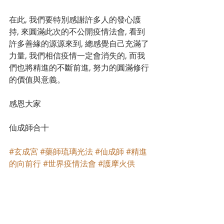
在此, 我們要特別感謝許多人的發心護
持, 來圓滿此次的不公開疫情法會, 看到
許多善緣的源源來到, 總感覺自己充滿了
力量, 我們相信疫情一定會消失的, 而我
們也將精進的不斷前進, 努力的圓滿修行
的價值與意義。
感恩大家
仙成師合十
#玄成宮
#藥師琉璃光法
#仙成師
#精進
的向前行
#世界疫情法會
#護摩火供