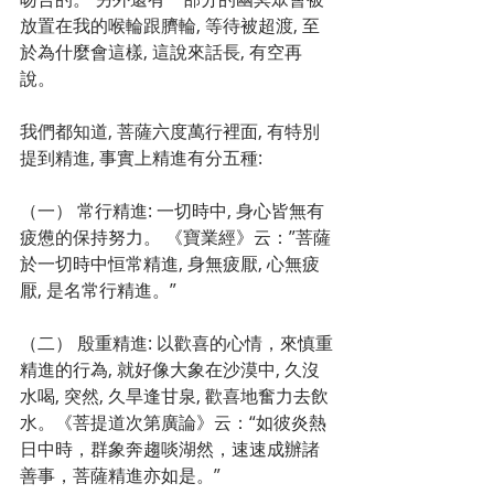
放置在我的喉輪跟臍輪, 等待被超渡, 至
於為什麼會這樣, 這說來話長, 有空再
說。
我們都知道, 菩薩六度萬行裡面, 有特別
提到精進, 事實上精進有分五種: 
（一） 常行精進: 一切時中, 身心皆無有
疲憊的保持努力。 《寶業經》云：”菩薩
於一切時中恒常精進, 身無疲厭, 心無疲
厭, 是名常行精進。”
（二） 殷重精進: 以歡喜的心情，來慎重
精進的行為, 就好像大象在沙漠中, 久沒
水喝, 突然, 久旱逢甘泉, 歡喜地奮力去飲
水。《菩提道次第廣論》云：“如彼炎熱
日中時，群象奔趨啖湖然，速速成辦諸
善事，菩薩精進亦如是。”