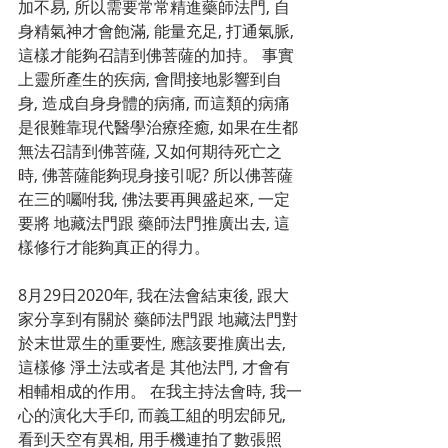
加不易, 所以需要常常精進藥師法門, 自
身精氣神才會飽滿, 能量充足, 打通氣脈, 
這樣才能夠召請到佛菩薩的加持。 事實
上靈所產生的疾病, 會間接地影響到自
身, 造成自身身體的病痛, 而這類的病痛
是很難靠現代醫學治療痊癒, 如果在生都
無法召請到佛菩薩, 又如何期待死亡之
時, 佛菩薩能夠現身接引呢? 所以佛菩薩
在三的囑咐我, 佛法要再興盛起來, 一定
要將 地藏法門跟 藥師法門推廣出去, 這
樣修行才能夠真正的得力。
8月29日2020年, 我在法會結束後, 跟大
家分享到有關於 藥師法門跟 地藏法門對
於末世眾生的重要性, 應該要推廣出去, 
這樣修 淨土法或者是 其他法門, 才會有
相輔相成的作用。 在我主持法會時, 我一
心的演化大手印, 而義工組的明宏師兄, 
看到天空有異相, 用手機連拍了數張照