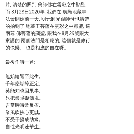
片, 清楚的照到 藥師佛在雲彩之中顯聖, 
而 8月28日2020年, 我們在 廣願地藏寺
法會開始前一天, 明元師兄跟師母也清楚
的拍到了 地藏王菩薩在雲彩之中顯聖, 這
兩尊 佛菩薩的顯聖, 跟我在8月29號跟大
家講的 兩個法門是相應的, 這個就是修行
的快樂。 也是相應的自在呀。
最後作詩一首:
無始輪迴至此生,
千年塵垢障正定,
莫能知曉因果事,
只把業障礙佛境。
吾當時時常反省,
業風吹拂心更誠,
不受干擾成助緣,
自性光明蓮華生。