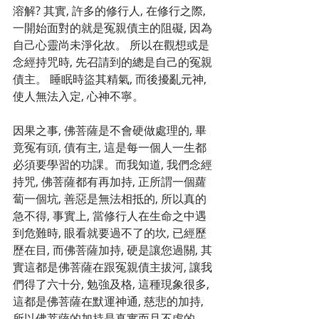
溶解? 其實, 許多的修行人, 在修行之際, 
一開始面對的就是冤親債主的阻礙, 因為
自己心靈尚未淨化故。 所以在觀想或是
念經持咒時, 先召請到的總是自己的冤親
債主。 睡眠時盜其精氣, 而後擾亂元神, 
使人無法入定, 心神不寧。
因果之事, 佛菩薩是不會硬做處理的, 畢
竟冤有頭, 債有主, 這是每一個人一生都
必須要學習的功課。而我知道, 我們念經
持咒, 佛菩薩都有再加持, 正所謂一個蘿
蔔一個坑, 善惡是無法相抵的, 所以真的
急不得, 事實上, 當修行人在生命之中遇
到危難時, 眼看就要過不了的坎, 已經歷
歷在目, 而佛菩薩加持, 硬是讓您過關, 其
實這都是佛菩薩在跟冤親債主拔河, 讓我
們得了六十分, 勉強及格, 這種現象很多, 
這都是佛菩薩在默運神通, 慈悲的加持, 
所以佛菩薩的加持是真實而且不虛的。 