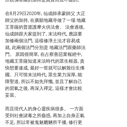
在8月29日2020年, 仙成師承蒙師父 大正
師父的加持, 在廣願地藏寺做了一場 地藏
王菩薩的普渡護摩火供法會。 法會過後, 
仙成師跟大家提到了, 末法時代, 應該要
加修兩個法門, 這樣修淨土法才容易成
就, 此兩個法門分別是 地藏法門跟藥師法
門。 原因很簡單, 在占察善惡業報經中, 
地藏王菩薩知道末法時代的眾生根器, 貪
快想要速成, 最好一世就可以解脫往生佛
國。只可惜末法時代, 眾生業力深厚, 能
障聖道, 所以不如先拜懺, 並且了解自己
的習氣之後, 再深入禪定, 這樣才會比較
妥當。 
而且現代人的身心靈疾病很多。 一方面
受到社會諸毒之所蠱惑, 再加上自身正氣
不足, 所以常被鬼魅魍魎所干擾, 修行更