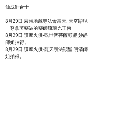
仙成師合十
8月29日 廣願地藏寺法會當天, 天空顯現
一尊拿著藥缽的藥師琉璃光王佛
8月29日 護摩火供-觀世音菩薩顯聖 妙靜
師姐拍得。
8月29日 護摩火供-龍天護法顯聖 明清師
姐拍得。