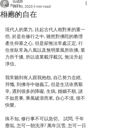
仙成師
All Posts
Oct 30, 2020
3 min read
相應的自在
法會公告
現代人的業力, 比起古代人相對來的重一
些, 於是在修行之中, 雖然對佛陀的教理
產生仰慕之心, 但是卻無法常處正定, 行
住坐臥常為八風以及無明業風所吹拂, 業
力所干擾, 所以道業載浮載沉, 無法升起
淨信。
我常聽到有人跟我抱怨, 自己努力念經, 
拜懺, 到佛寺中做義工, 但是生活依舊艱
辛, 遇到很多的障礙, 生病, 婚姻不順, 諸
不如意事, 乘風破浪而來, 自心不清, 很不
快樂。
殊不知, 修行事不可以急切。 試問, 千年
塵垢, 怎可一朝洗淨? 萬年沉雪, 怎可一日