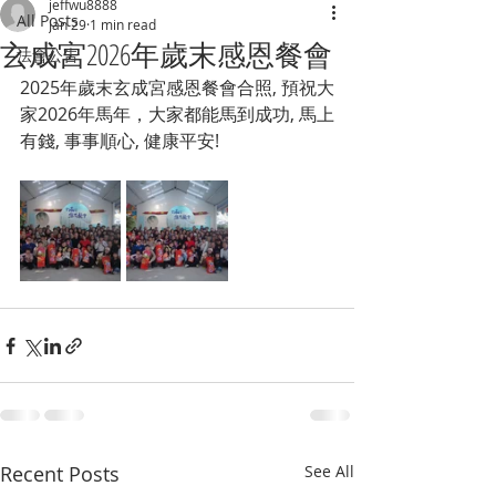
jeffwu8888
All Posts
Jan 29
1 min read
玄成宮2026年歲末感恩餐會
法會公告
2025年歲末玄成宮感恩餐會合照, 預祝大
家2026年馬年，大家都能馬到成功, 馬上
有錢, 事事順心, 健康平安!
Recent Posts
See All