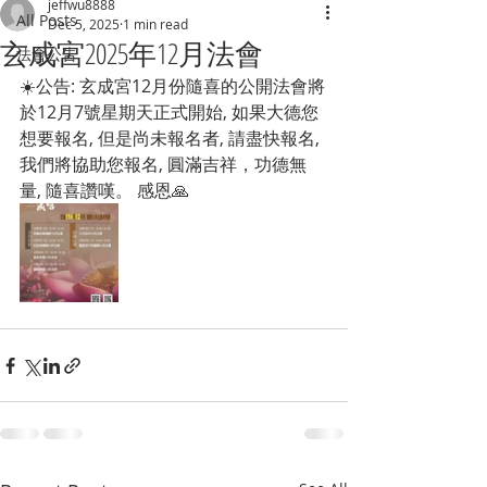
jeffwu8888
All Posts
Dec 5, 2025
1 min read
玄成宮2025年12月法會
法會公告
☀️公告: 玄成宮12月份隨喜的公開法會將
於12月7號星期天正式開始, 如果大德您
想要報名, 但是尚未報名者, 請盡快報名, 
我們將協助您報名, 圓滿吉祥，功德無
量, 隨喜讚嘆。 感恩🙏