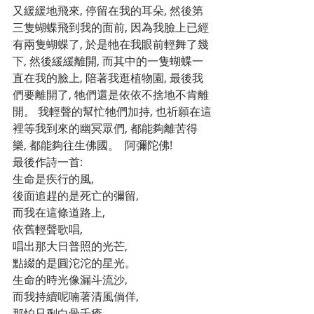
又緩緩地飛來, 停留在我的耳朵, 然後第
三隻蝴蝶飛到我的面前, 因為我臉上已經
有兩隻蝴蝶了, 於是牠在我眼前輕舞了幾
下, 然後緩緩離開, 而其中的一隻蝴蝶一
直在我的臉上, 陪著我逛植物園, 最後我
們要離開了, 牠們還是依依不捨地不肯離
開。 我輕聲的幫忙牠們加持, 也祈願在這
裡等我到來的幽冥眾們, 都能夠離苦得
樂, 都能夠往生佛國。  阿彌陀佛!
最後作詩一首:
生命是疾行的風,
後面追趕的是死亡的彌留,
而我在這條道路上,
依舊輕聲歌唱,
唱出那大日普照的光芒,
點綴的是圓沱沱的星光。
生命的時光像漏斗流沙,
而我持續呢喃著清風倘佯,
那怕只剩白骨千瘡,