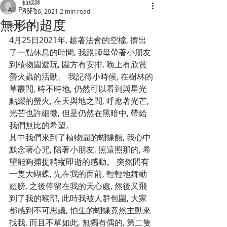
仙成師
All Posts
Apr 26, 2021
2 min read
無形的超度
法會公告
4月25日2021年, 趁著法會的空檔, 擠出
了一點休息的時間, 我跟師母帶著小朋友
到植物園遊玩, 園方有安排, 晚上有欣賞
螢火蟲的活動。 我記得小時候, 在樹林的
草叢間, 時不時地, 仍然可以看到與星光
點綴的螢火, 在天與地之間, 呼應著光芒, 
光芒也許細微, 但是仍然在黑暗中, 帶給
我們無比的希望。 
其中我們來到了植物園的蝴蝶館, 我心中
默念著心咒, 陪著小朋友, 照這照那的, 希
望能夠捕捉稍縱即逝的感動。 突然間有
一隻大蝴蝶, 先在我的面前, 輕輕地舞動
翅膀, 之後停留在我的天心處, 然後又飛
到了我的喉部, 此時我被人群包圍, 大家
都感到不可思議, 怕生的蝴蝶竟然主動來
找我, 而且不單如此, 無獨有偶的, 第二隻