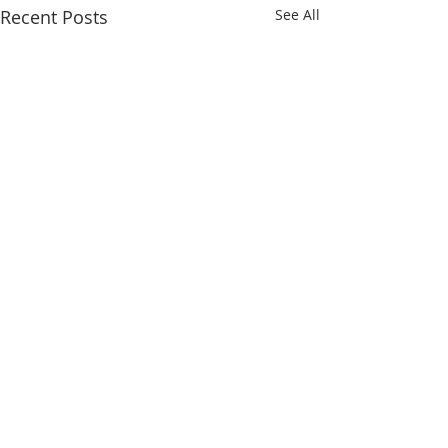
Recent Posts
See All
無遮超渡大法會
公告： 2026年 玄成宮孝親月
中元普渡無遮超渡大法會 普贊
Comments