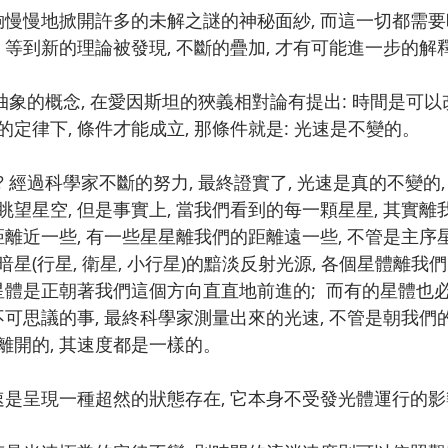
夠慢慢地掀開許多的未解之謎的神秘面紗, 而這一切都需要
 等到新的理論被發現, 不斷的疊加, 才有可能進一步的
抽象的概念, 在愛因斯坦的狹義相對論有提出: 時間是可以
定律下, 條件才能成立, 那條件就是: 光速是不變的。
 經過科學家不斷的努力, 最終證實了, 光速是真的不變的,
, 眺望星空, 但是事實上, 當我們看到的每一顆星星, 其實
距離近一些, 有一些星星離我們的距離遠一些, 不管是主序星
星(行星, 衛星, 小行星)的黯淡反射光源, 各個星體離我
星體是正朝著我們這個方向直直地前進的;  而有的星體也
不可思議的事, 最終科學家測量出來的光速, 不管是朝我們的
離開的, 其速度都是一樣的。
速是呈現一種超然的狀態存在, 它本身不受發光體運行的影