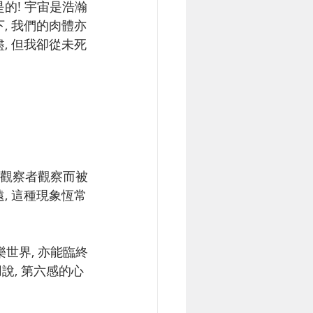
的! 宇宙是浩瀚
, 我們的肉體亦
, 但我卻從未死
被觀察者觀察而被
, 這種現象恆常
世界, 亦能臨終
說, 第六感的心