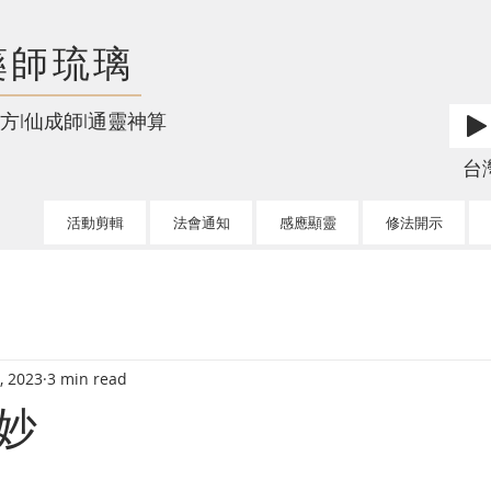
藥師琉璃
方l仙成師l通靈神算
台灣l
活動剪輯
法會通知
感應顯靈
修法開示
, 2023
3 min read
妙