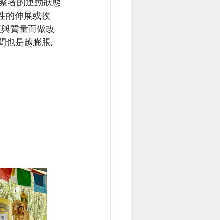
觀察者的運動狀態
性的伸展或收
度與質量而做改
間也是越膨脹, 