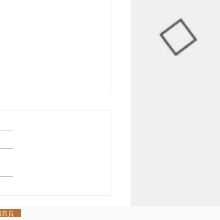
線上孔雀明王心咒祈福活
滿
回首頁