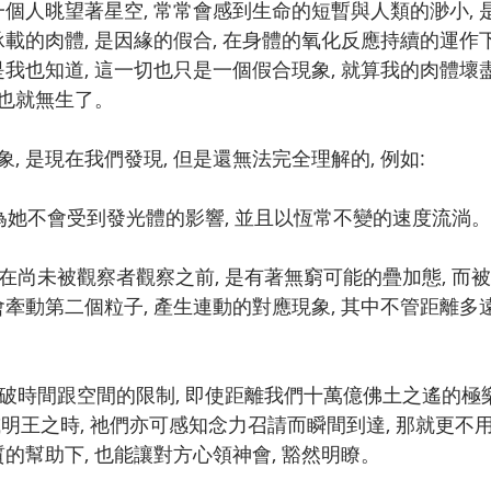
一個人晀望著星空, 常常會感到生命的短暫與人類的渺小, 是
承載的肉體, 是因緣的假合, 在身體的氧化反應持續的運作下
是我也知道, 這一切也只是一個假合現象, 就算我的肉體壞盡
然也就無生了。
, 是現在我們發現, 但是還無法完全理解的, 例如:
 因為她不會受到發光體的影響, 並且以恆常不變的速度流淌。
態在尚未被觀察者觀察之前, 是有著無窮可能的疊加態, 而
會牽動第二個粒子, 產生連動的對應現象, 其中不管距離多遠
突破時間跟空間的限制, 即使距離我們十萬億佛土之遙的極樂
明王之時, 祂們亦可感知念力召請而瞬間到達, 那就更不用
質的幫助下, 也能讓對方心領神會, 豁然明瞭。