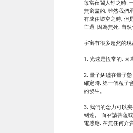
每當夜闌人靜之時, 
無窮盡的, 雖然我們
有成住壞空之時, 但
亡過, 因為無死, 自
宇宙有很多超然的現象
1. 光速是恆常的,
2. 量子糾纏在量子
確定時, 第一個粒子
的發生。
3. 我們的念力可以
到達。 而召請菩薩或
電感應, 在無任何介