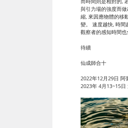
而時間則是相對的,
與引力場的強度而做
縮, 來因應物體的移
變。 速度越快, 時間
觀察者的感知時間也
待續
仙成師合十
2022年12月29日
2023年 4月13~