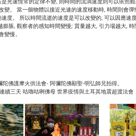
 若是光速恆常的定律不變, 則時間的流淌速度則可以依照
改變。 當一個物體以接近光速的速度移動時, 時間則會彈
動速度。 所以時間流逝的速度是可以改變的, 可以因應速
越膨脹, 觀察者的感知時間變慢; 質量越大, 引力場越大, 時
會變慢。
 阿彌陀佛護摩火供法會- 阿彌陀佛顯聖-明弘師兄拍得。
15日 連續三天 咕嚕咕咧佛母 世界疫情與土耳其地震超渡法會