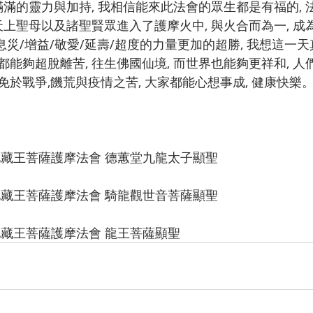
滿滿的靈力與加持, 我相信能來此法會的眾生都是有福的,
天上聖母以及諸聖賢眾進入了護摩火中, 與火合而為一, 
 息災/增益/敬愛/延壽/超度的力量更加的超勝, 我想這一
能夠超脫離苦, 往生佛國仙境, 而世界也能夠更祥和, 人們
 免於戰爭,饑荒與疫情之苦, 大家都能心想事成, 健康快樂
8號 地藏王菩薩護摩法會 德蕙堂九龍太子顯聖
8號 地藏王菩薩護摩法會 騎龍觀世音菩薩顯聖
8號 地藏王菩薩護摩法會 龍王菩薩顯聖