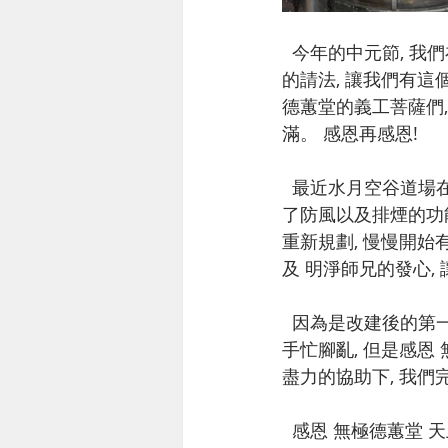
  今年的中元節, 我們在新社的水月空谷道場作了一場中元普渡法會, 感恩 無極德蕙堂的 呂堂主
的請法, 讓我們有這
德蕙堂的義工菩薩們,
滿。 感恩再感恩!
  最近水月空谷道場在進行新的整建, 我們將第一棚的壇場改建, 整體上更加的莊嚴與肅穆, 增強
了防風以及排煙的功能
重新規劃, 慢慢開始
及 明淨師兄的發心,
  因為是改建後的第一場法會, 而且又是中元普渡的大型法會, 玄成宮的義工菩薩們顯得有一點
手忙腳亂, 但是感恩
盡力的協助下, 我們
  感恩 無極德蕙堂 天上聖母以及聖賢眾的厚愛, 選擇我們, 並聖駕親自光臨 水月空谷, 而在我主