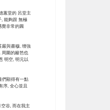
, 能夠跟 無極
的感覺非常的圓
, 周圍的籬笆也
 明空, 明元以
有序, 全心並且