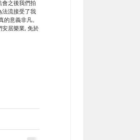
 法會之後我們拍
成為法流接受了我
天真的意義非凡。 
安居樂業, 免於
。