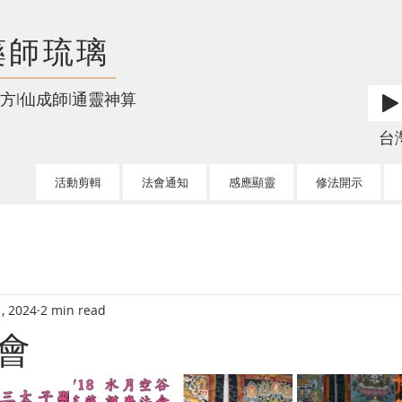
藥師琉璃
方l仙成師l通靈神算
台灣l
活動剪輯
法會通知
感應顯靈
修法開示
, 2024
2 min read
會