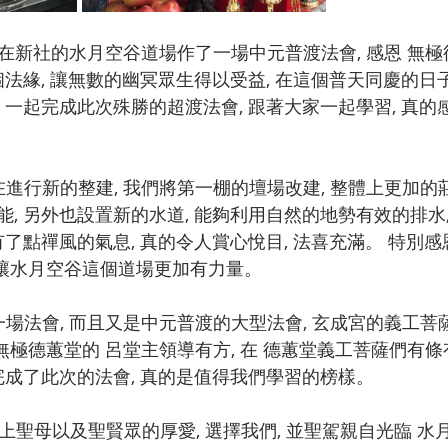
個法緣, 讓無數的幽冥眾生得以受益, 在這個普天同慶的日子
 一起完成此次殊勝的超渡法會, 跟著大家一起學習, 真
, 另外也設置新的水道, 能夠利用自然的地勢有效的排水
有了點禪風的氣息, 真的令人賞心悅目, 法喜充滿。 特別感恩
 讓水月空谷這個道場更加有力量。
 無極德蕙堂的 呂堂主領導有方, 在 德蕙堂義工菩薩們有條
完成了此次的法會, 真的是值得我們學習的榜樣。