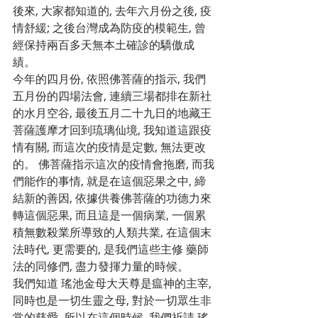
後來, 大家都知道的, 去年六月份之後, 疫
情舒緩; 之後台灣成為防疫的模範生, 曾
經保持兩百多天無本土確診的驕傲成
績。
今年的四月份, 依照佛菩薩的指示, 我們
五月份的四場法會, 連續三場都排在新社
的水月空谷, 最後五月二十九日的地藏王
菩薩護摩才回到琉璃仙境, 我知道這跟疫
情有關, 而這次的疫情是定數, 無法更改
的。 佛菩薩指示這次的疫情會拖磨, 而我
們能作的事情, 就是在這個惡果之中, 締
結新的善因, 依據供養佛菩薩的功德力來
轉這個惡果, 而且這是一個病業, 一個累
積無數殺業所導致的人類共業, 在這個末
法時代, 更需要的, 是我們這些主修 藥師
法的同修們, 盡力發揮力量的時候。 
我們知道 瑤池金母大天尊是瘟神的主宰, 
同時也是一切生靈之母, 對於一切眾生非
常的慈愛, 所以在這個時候, 我們祈請 瑤