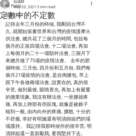
仙成師
All Posts
May 20, 2021
3 min read
定數中的不定數
法會公告
記得去年三月份的時候, 我剛回台灣不
久, 就開始策畫世界和台灣的疫情護摩火
供法會, 總共花了三個月的時間, 包括每
個月的正規四場法會, 十二場法會, 再加
上每個月的二十一場額外法會, 三個月下
來總共做了75場的疫情法會。 去年的那
個時候, 三月份, 四月份和五月份, 我們每
個月21場疫情的法會, 是自掏腰包, 早上
跟下午各做兩場法會, 說實在的, 真的很
辛苦, 做到最後, 眼睛畏光, 再加上有嚴重
的擔業現象, 我沒有辦法坐, 一坐腰就疼
痛, 再加上肺部有些區塊, 就像是被錐子
槌到一般, 由內向外的疼痛, 擴散, 十分的
不舒服, 幸好有明施還有明清師姐們的場
場護持。 我記得我那時候作的很辛苦, 明
清師姐還一直鼓勵我, 要我堅持下去。