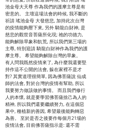
池金母大天尊 作為我們的護摩主尊是有
密意的。 主壇這場法會的時候, 我不斷的
祈請 瑤池金母 大發慈悲, 加持此次台灣
的疫情能夠壓下來, 另外 騎龍白財神, 是
慈悲的觀世音菩薩所化現; 祂的功德力, 
能夠解除旱象和飢荒, 所以我們第三場的
主尊, 特別迎請 騎龍白財神作為我們的護
摩主尊。 希望能夠解除台灣的旱象。
有人問我既然疫情來了, 為什麼我還要堅
持作這不公開的法會, 躲在家裡不是才
對? 其實道理很簡單, 因為佛菩薩說 仙成
師的法會, 對於台灣的疫情有幫助, 所以
我要努力做該做的事情。 而且我們修行
人的本懷, 就是要學習佛菩薩捨己為人的
精神, 所以我們還要繼續努力, 在這個惡
果中, 種植新的善因, 希望最後能夠轉惡
為善。 至於是否之後要作每個月21場的
疫情法會, 目前佛菩薩指示是: 還不需