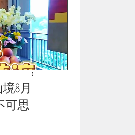
仙境8月
+不可思