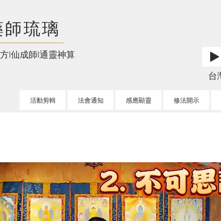
藥師琉璃
方l仙成師l通靈神算
台灣l
活動剪輯
法會通知
感應顯靈
修法開示