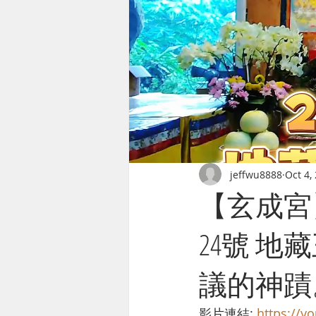
jeffwu8888
Oct 4,
【玄成宮
24號 地
議的神蹟
影片連結: 
https://